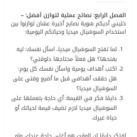
الفصل الرابع: نصائح عملية لتوازن أفضل: –
خليني أديكم شوية نصايح أخيرة عشان توازنوا بين
استخدام السوشيال ميديا وحياتكم اليومية:
لما تفتح السوشيال ميديا، اسأل نفسك: ليه
بفتحها؟ هل فعلاً محتاجها دلوقتي؟
اكتب أهداف يومية واسأل نفسك كل يوم:
هل حققت أهدافي قبل ما أضيع وقتي على
السوشيال ميديا؟
دايمًا فكر في القيمة: أي حاجة بتعملها على
السوشيال ميديا لازم تضيف قيمة لحياتك أو
حياة غيرك.
افتكر دايمًا إن الوقت هو أغلى حاجة عندك، ولو