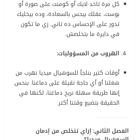
كل مرة تاخد لايك أو كومنت على صورة أو
بوست، عقلك بيحس بالسعادة، وده بيخليك
تدور على الإحساس ده تاني. زي ما تكون
في دايرة ما بتخلصش.
الهروب من المسؤوليات:
أوقات كتير بنلجأ للسوشيال ميديا نهرب من
شغلنا أو أي حاجة تقيلة على دماغنا. بنحس
إنها طريقة سهلة نريح دماغنا، لكنها في
الحقيقة بتضيع وقتنا أكتر.
الفصل الثاني: إزاي تتخلص من إدمان
السوشيال ميديا؟