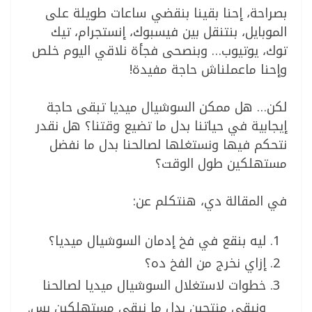
بصراحة، إحنا بقينا بنقضي ساعات طويلة على
الموبايل، بنتنقل بين فيسبوك، إنستجرام، تيك
توك، يوتيوب… وبنصحى فجأة نلاقي اليوم خلص
وإحنا ماعملناش حاجة مفيدة!
لكن… هل ممكن السوشيال ميديا تبقى حاجة
إيجابية في حياتنا بدل ما تضيع وقتنا؟ هل نقدر
نتحكم فيها ونستغلها لصالحنا بدل ما نفضل
مستهلكين طول الوقت؟
في المقالة دي، هنتكلم عن:
ليه بنقع في فخ إدمان السوشيال ميديا؟
إزاي نخرج من الفخ ده؟
خطوات لاستغلال السوشيال ميديا لصالحنا
ونبقى منتجين بدل ما نبقى مستهلكين بس.