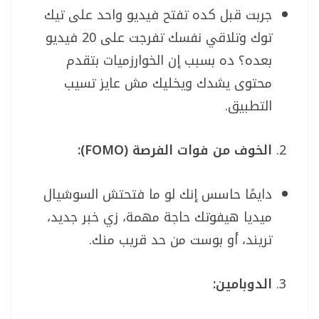
جربت قبل كده تفتح فيديو واحد على تيك
توك وتلاقي نفسك تفرجت على 20 فيديو
بعده؟ ده بسبب إن الخوارزميات بتقدم
محتوى يشدك ويخليك مش عايز تسيب
التطبيق.
الخوف من فوات الفرصة (FOMO):
دايمًا حاسس إنك لو ما فتحتش السوشيال
ميديا هيفوتك حاجة مهمة، زي خبر جديد،
تريند، أو بوست من حد قريب منك.
الدوبامين: