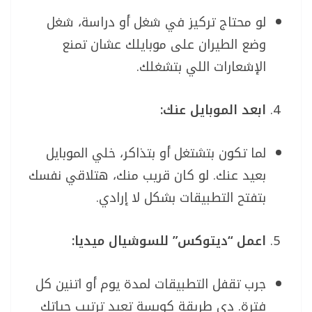
لو محتاج تركيز في شغل أو دراسة، شغل
وضع الطيران على موبايلك عشان تمنع
الإشعارات اللي بتشغلك.
ابعد الموبايل عنك:
لما تكون بتشتغل أو بتذاكر، خلي الموبايل
بعيد عنك. لو كان قريب منك، هتلاقي نفسك
بتفتح التطبيقات بشكل لا إرادي.
اعمل “ديتوكس” للسوشيال ميديا:
جرب تقفل التطبيقات لمدة يوم أو اتنين كل
فترة. دي طريقة كويسة تعيد ترتيب حياتك