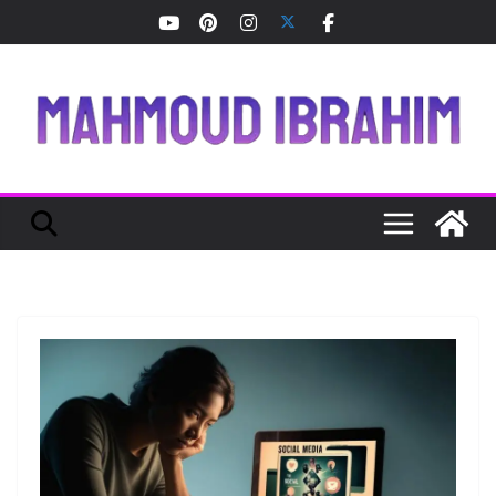
Ski
t
conten