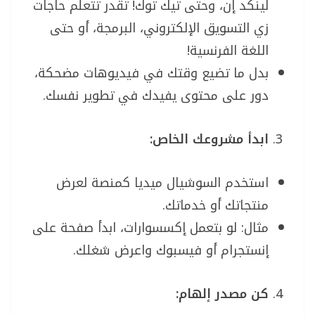
لينكد إن، وحتى تيك توك! تقدر تتعلم حاجات
زي التسويق الإلكتروني، البرمجة، أو حتى
اللغة الفرنسية!
بدل ما تضيع وقتك في فيديوهات مضحكة،
دور على محتوى يفيدك في تطوير نفسك.
ابدأ مشروعك الخاص:
استخدم السوشيال ميديا كمنصة لعرض
منتجاتك أو خدماتك.
مثال: لو بتعمل إكسسوارات، ابدأ صفحة على
إنستجرام أو فيسبوك واعرض شغلك.
كن مصدر إلهام: