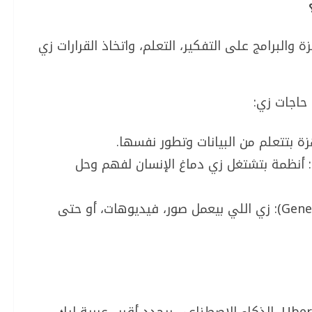
والبرامج على التفكير، التعلم، واتخاذ القرارات زي
حاجات زي:
شبكات العصبية (Neural Networks): أنظمة بتشتغل زي دماغ الإنسان لفهم وحل
الذكاء الاصطناعي التوليدي (Generative AI): زي اللي بيعمل صور، فيديوهات، أو حتى