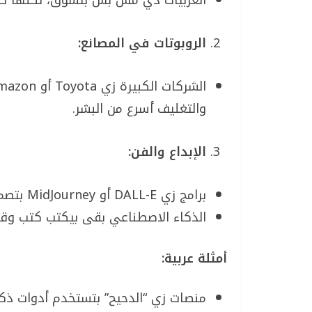
العربيات دي مش بس بتسوق، لكنها كما
الروبوتات في المصانع:
والتغليف أسرع من البشر.
الإبداع والفن:
برامج زي DALL-E أو MidJourney بتصمم صور ولوحات فنية مذهلة.
الذكاء الاصطناعي بقى بيكتب كتب و
أمثلة عربية:
منصات زي “الدحيح” بتستخدم أدوات ذكا