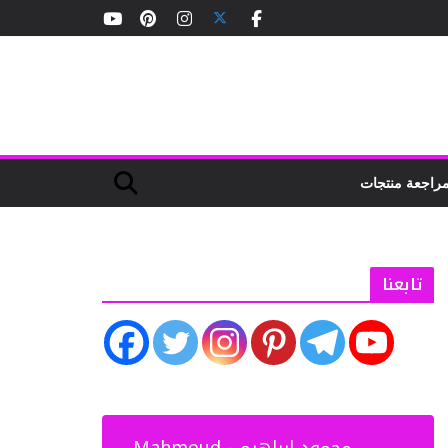
راجعة منتجات
تابعنا
‏محمود ابراهيم - Mahmoud