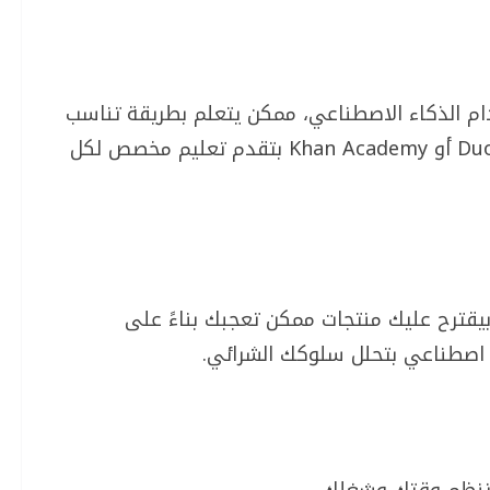
ام الذكاء الاصطناعي، ممكن يتعلم بطريقة تناسب
مستواه وشكل تعلمه. برامج زي Duolingo أو Khan Academy بتقدم تعليم مخصص لكل
 بيقترح عليك منتجات ممكن تعجبك بناءً على
ء اصطناعي بتحلل سلوكك الشرائي.