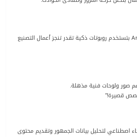
ن بتحلل حركة المرور وتتفادى الحوادث.
الشركات الكبيرة زي Toyota أو Amazon بتستخدم روبوتات ذكية تقدر تنجز أعمال التصنيع
قصص قصيرة!”
ء اصطناعي لتحليل بيانات الجمهور وتقديم محتوى