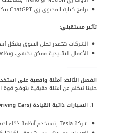
أدوات زي Notion أو Trello بتساعدك تنظم وقتك وشغلك.
برامج كتابة المحتوى زي ChatGPT بتكتب أفكار ومقالات في ثواني.”
تأثير مستقبلي:
الشركات هتقدر تحلل السوق بشكل أسر
الأعمال التقليدية ممكن تختفي، وتظه
الفصل الثالث: أمثلة واقعية على استخدا
خلينا نتكلم عن أمثلة حقيقية بتوضح قوة ا
السيارات ذاتية القيادة (Self-Driving Cars):
شركة Tesla بتستخدم أنظمة ذكاء اصطناعي لتطوير سيارات تقود نفسها.