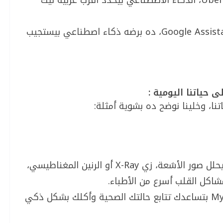
لما تدخل تطلب تاكسي من تطبيق زي Uber، الذكاء الاصطناعي بيحدد أقرب عربية ليك
لما تيجي تطلب أغنية من Alexa أو Google Assistant، ده برضه ذكاء اصطناعي بيستجيب
 حياتنا اليومية :
ا، وخلينا نوضح ده بشوية أمثلة:
في المستشفيات، الذكاء الاصطناعي بيحلل صور الأشعة، زي X-Ray أو الرنين المغناطيسي،
كل القلب أسرع من الأطباء.
تطبيقات زي Healthify أو MyFitnessPal بتساعدك تتابع حالتك الصحية وأكلك بشكل ذكي