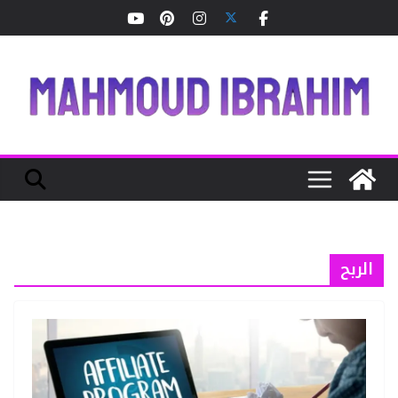
Ski
t
conten
الربح